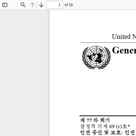
of 18
Toggle
Find
Previous
Next
Sidebar
United N
Gener
77
제
차
회기
69 (c)
*
잠정적
의제
호
: 
인권
증진
및
보호
인권