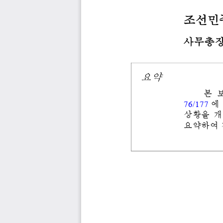
조선민
사무총
요약
본
76/177
에
상황을
개
요약하여