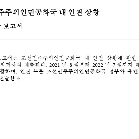
주주의인민공화국
내
인권
상황
장
보고서
보고서는
조선민주주의인민공화국
내
인권
상황에
관한
.
2021
8
2022
7
의거하여
제출된다
년
월부터
년
월까지
,
괄하며
인권
부문
조선민주주의인민공화국
정부와
유엔
.
전달한다