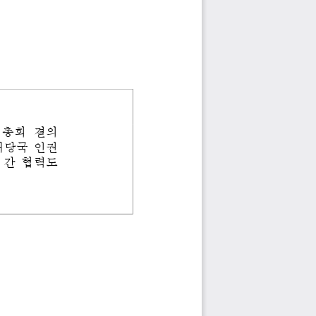
총회
결의
해당국
인권
간
협력도