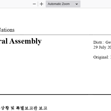
Zoom
Zoom
Out
In
ations
al Assembly
Distr.: Ge
29 
July 2
Original:
상황
및
특별보고관
보고