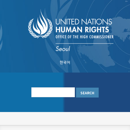
Skip
to
main
content
한국어
메
인