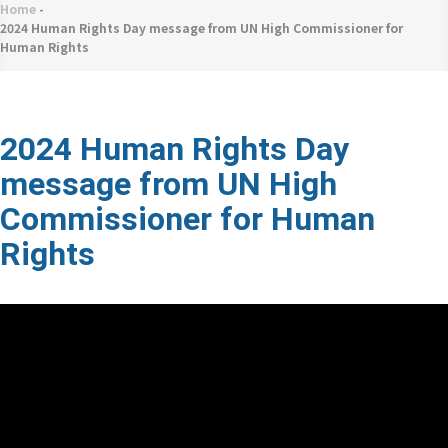
네
Home
-
Breadcrumb
비
2024 Human Rights Day message from UN High Commissioner for
Human Rights
게
이
션
2024 Human Rights Day
message from UN High
Commissioner for Human
Rights