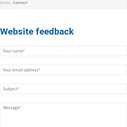
네
Home
-
Contact
Breadcrumb
비
게
이
Website feedback
션