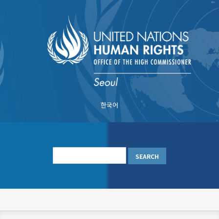
Skip
to
main
content
한국어
메
인