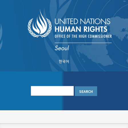
Skip
to
main
content
한국어
메
인