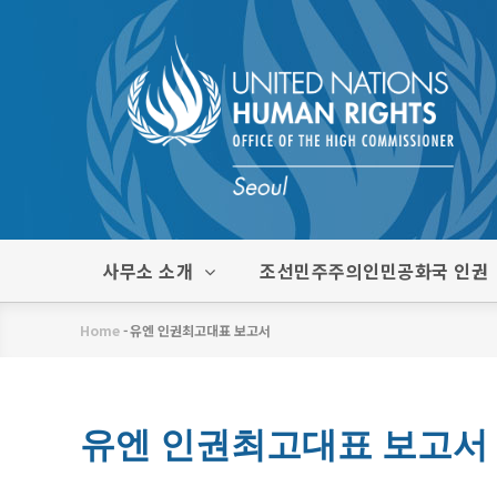
주
요
콘
텐
츠
로
건
너
뛰
한
사무소 소개
조선민주주의인민공화국 인권
기
글
메
Home
-
유엔 인권최고대표 보고서
뉴
이
동
경
유엔 인권최고대표 보고서
로