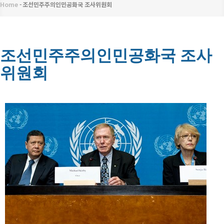
메
Home
-
조선민주주의인민공화국 조사위원회
이
뉴
동
경
조선민주주의인민공화국 조사
위원회
로