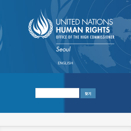
주
요
콘
텐
츠
로
건
너
ENGLISH
뛰
기
한
글