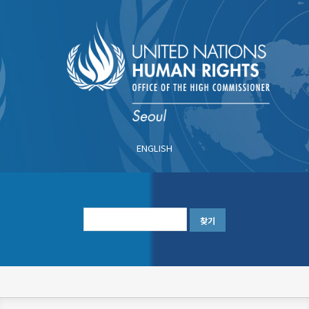
주
요
콘
텐
츠
로
건
너
ENGLISH
뛰
기
한
글