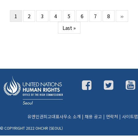
현
1
Page
2
Page
3
Page
4
Page
5
Page
6
Page
7
Page
8
다
››
페
재
음
이
마
Last »
페
페
지
지
이
이
막
지
지
지
페
정
이
지
유엔인권최고대표사무소 소개
|
채용 공고
|
연락처
|
사이트맵
© COPYRIGHT 2022 OHCHR (SEOUL)