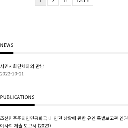
현
1
Page
2
다
››
마
Last »
페
재
음
지
이
페
페
막
지
이
이
페
지
지
지
이
정
지
NEWS
시민사회단체와의 만남
2022-10-21
PUBLICATIONS
조선민주주의인민공화국 내 인권 상황에 관한 유엔 특별보고관 인권
이사회 제출 보고서 (2023)