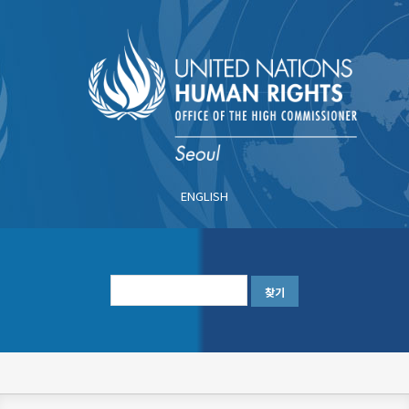
주
요
콘
텐
츠
로
건
너
ENGLISH
뛰
기
한
글