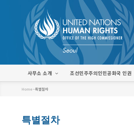
주
요
콘
텐
츠
로
건
너
뛰
한
사무소 소개
조선민주주의인민공화국 인권
기
글
메
Home
-
특별절차
뉴
이
동
경
특별절차
로