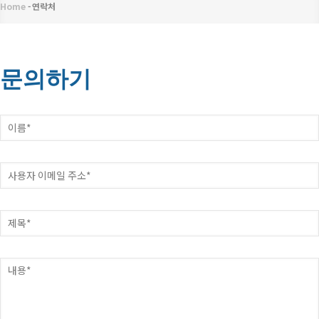
메
Home
-
연락처
이
뉴
동
경
문의하기
로