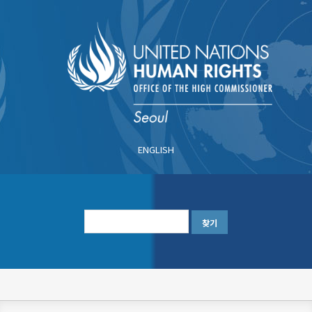
주
요
콘
텐
츠
로
건
너
ENGLISH
뛰
기
한
글