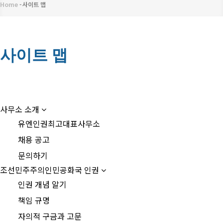
메
Home
-
사이트 맵
이
뉴
동
경
사이트 맵
로
사
사무소 소개
이
유엔인권최고대표사무소
트
채용 공고
맵
문의하기
한
조선민주주의인민공화국 인권
글
인권 개념 알기
책임 규명
자의적 구금과 고문