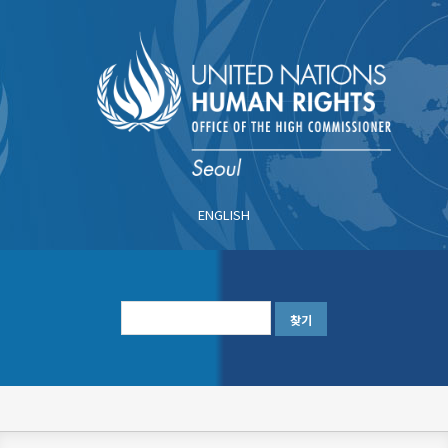
주
요
콘
텐
츠
로
건
너
ENGLISH
뛰
기
한
글