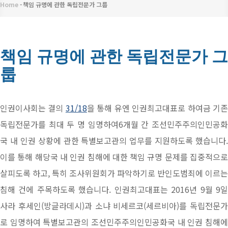
메
Home
-
책임 규명에 관한 독립전문가 그룹
이
뉴
동
경
책임 규명에 관한 독립전문가 그
룹
로
인권이사회는 결의
31/18
을 통해 유엔 인권최고대표로 하여금 기
독립전문가를 최대 두 명 임명하여6개월 간 조선민주주의인민공화
국 내 인권 상황에 관한 특별보고관의 업무를 지원하도록 했습니다.
이를 통해 해당국 내 인권 침해에 대한 책임 규명 문제를 집중적으로
살피도록 하고, 특히 조사위원회가 파악하기로 반인도범죄에 이르는
침해 건에 주목하도록 했습니다. 인권최고대표는 2016년 9월 9일
사라 후세인(방글라데시)과 소냐 비세르코(세르비아)를 독립전문가
로 임명하여 특별보고관의 조선민주주의인민공화국 내 인권 침해에