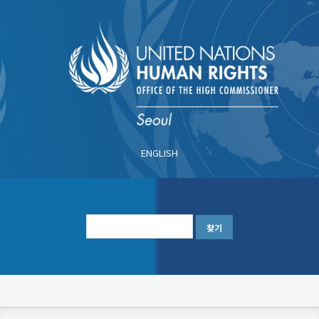
주
요
콘
텐
츠
로
건
너
ENGLISH
뛰
기
한
글