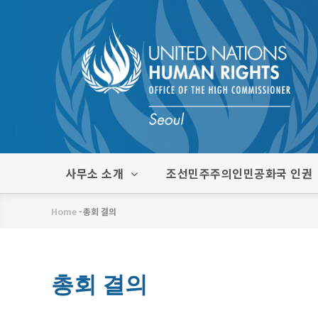
주
요
콘
텐
츠
로
건
너
뛰
한
사무소 소개
조선민주주의인민공화국 인권
기
글
메
Home
-
총회 결의
뉴
이
동
경
총회 결의
로