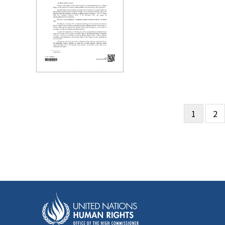
현
1
Pa
2
페
재
이
페
지
이
지
지
정