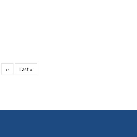
ge
다
››
마
Last »
음
지
페
막
이
페
지
이
지