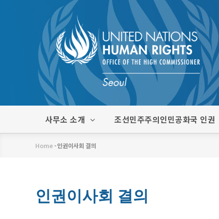
주
요
콘
텐
츠
로
건
너
뛰
한
사무소 소개
조선민주주의인민공화국 인권
기
글
메
Home
-
인권이사회 결의
뉴
이
동
경
인권이사회 결의
로