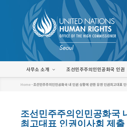
주
요
콘
텐
츠
로
건
너
뛰
한
사무소 소개
조선민주주의인민공화국 인권
기
글
메
Home
-
조선민주주의인민공화국 내 인권 상황에 관한 유엔 인권최고대표 인권
뉴
이
동
경
조선민주주의인민공화국 내
최고대표 인권이사회 제출 보
로