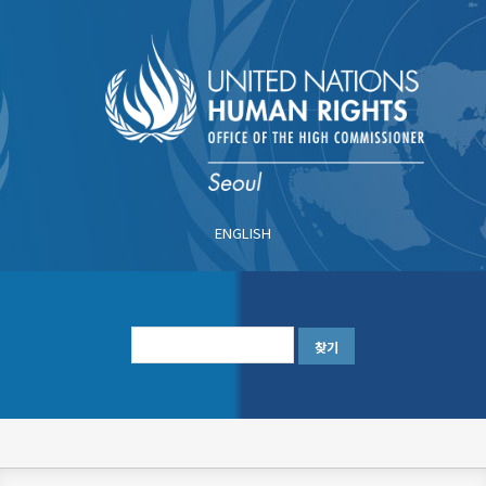
주
요
콘
텐
츠
로
건
너
ENGLISH
뛰
기
한
글