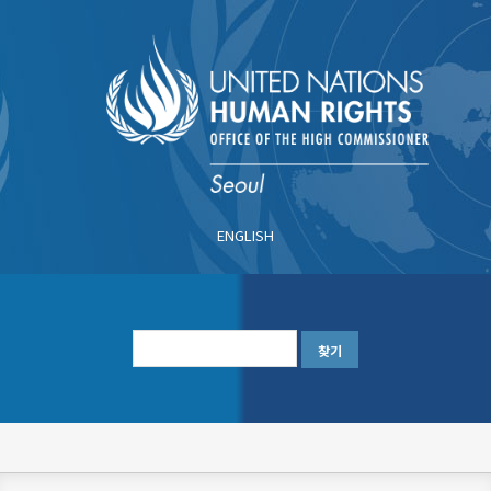
주
요
콘
텐
츠
로
건
너
ENGLISH
뛰
기
한
글