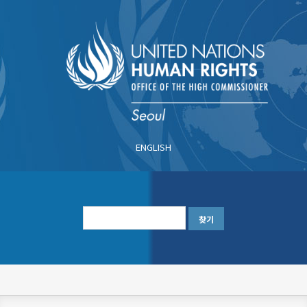
주
요
콘
텐
츠
로
건
너
ENGLISH
뛰
기
한
글