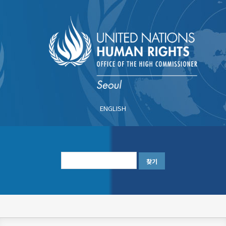
주
요
콘
텐
츠
로
건
너
ENGLISH
뛰
기
한
글