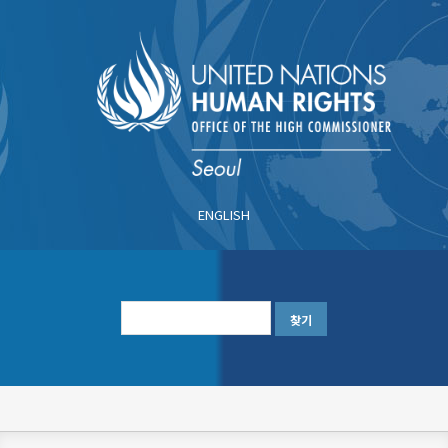
주
요
콘
텐
츠
로
건
너
ENGLISH
뛰
기
한
글