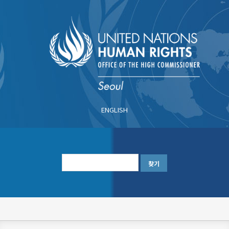
주
요
콘
텐
츠
로
건
너
ENGLISH
뛰
기
한
글