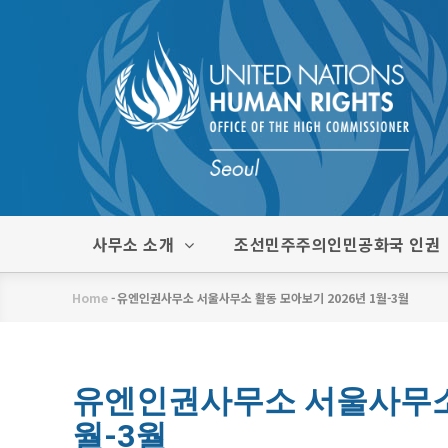
주
요
콘
텐
츠
로
건
너
뛰
한
사무소 소개
조선민주주의인민공화국 인권
기
글
메
Home
-
유엔인권사무소 서울사무소 활동 모아보기 2026년 1월-3월
뉴
이
동
경
유엔인권사무소 서울사무소 
월-3월
로