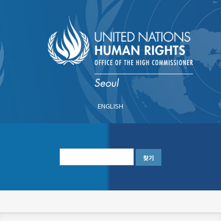
주
요
콘
텐
츠
로
건
너
ENGLISH
뛰
기
한
글