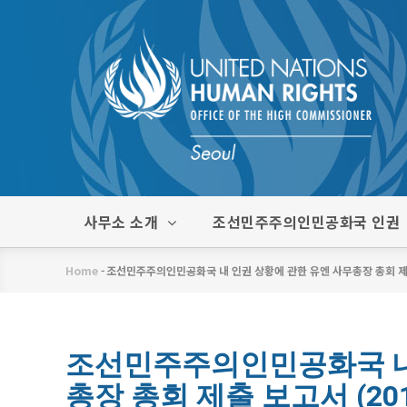
주
요
콘
텐
츠
로
건
너
뛰
한
사무소 소개
조선민주주의인민공화국 인권
기
글
메
Home
-
조선민주주의인민공화국 내 인권 상황에 관한 유엔 사무총장 총회 제출
뉴
이
동
경
조선민주주의인민공화국 내
총장 총회 제출 보고서 (201
로