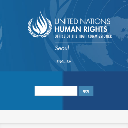
주
요
콘
텐
츠
로
건
너
ENGLISH
뛰
기
한
글