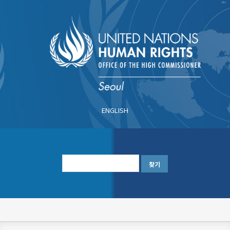
주
요
콘
텐
츠
로
건
너
ENGLISH
뛰
기
한
글