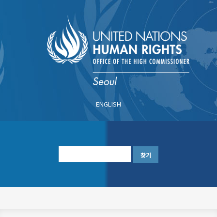
주
요
콘
텐
츠
로
건
너
ENGLISH
뛰
기
한
글