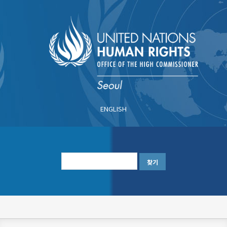
주
요
콘
텐
츠
로
건
너
ENGLISH
뛰
기
한
글