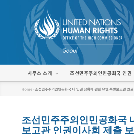
주
요
콘
텐
츠
로
건
너
뛰
한
사무소 소개
조선민주주의인민공화국 인권
기
글
메
Home
-
조선민주주의인민공화국 내 인권 상황에 관한 유엔 특별보고관 인권이사
뉴
이
동
경
조선민주주의인민공화국 내
보고관 인권이사회 제출 보고
로