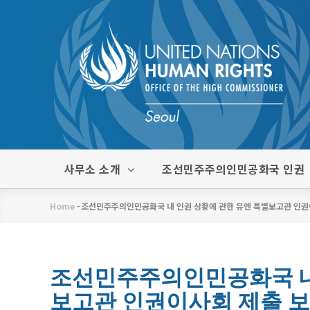
주
요
콘
텐
츠
로
건
너
뛰
한
사무소 소개
조선민주주의인민공화국 인권
기
글
메
Home
-
조선민주주의인민공화국 내 인권 상황에 관한 유엔 특별보고관 인권이사
뉴
이
동
경
조선민주주의인민공화국 내
보고관 인권이사회 제출 보고
로