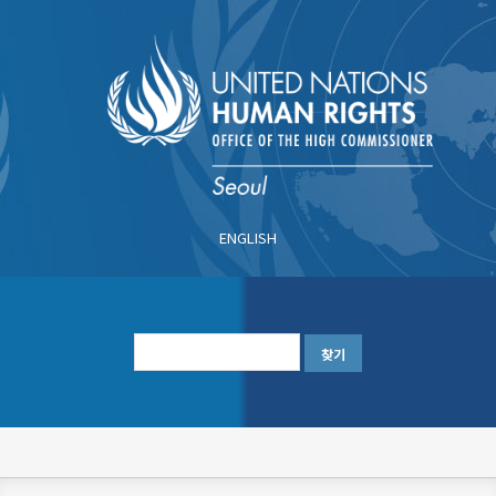
주
요
콘
텐
츠
로
건
너
ENGLISH
뛰
기
한
글