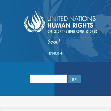
주
요
콘
텐
츠
로
건
너
ENGLISH
뛰
기
한
글