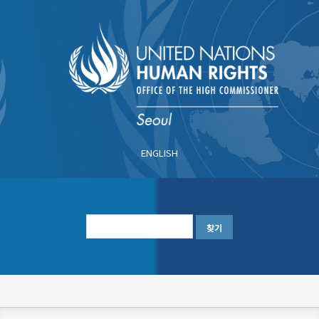
주
요
콘
텐
츠
로
건
너
ENGLISH
뛰
기
한
글