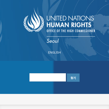
주
요
콘
텐
츠
로
건
너
ENGLISH
뛰
기
한
글