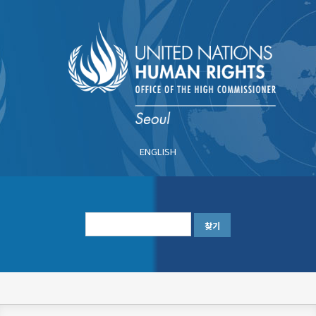
주
요
콘
텐
츠
로
건
너
ENGLISH
뛰
기
한
글