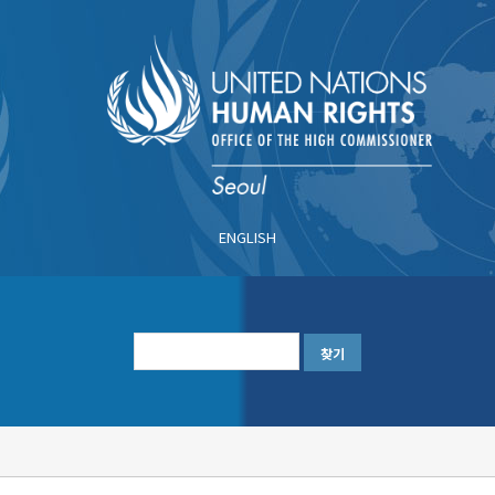
주
요
콘
텐
츠
로
건
너
ENGLISH
뛰
기
한
글