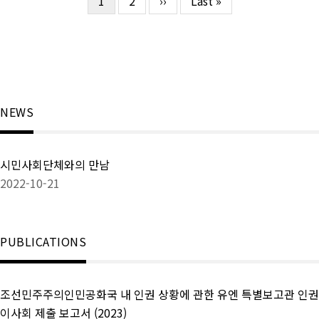
현
1
Page
2
다
››
마
Last »
페
재
음
지
이
페
페
막
지
이
이
페
지
지
지
이
정
지
NEWS
시민사회단체와의 만남
2022-10-21
PUBLICATIONS
조선민주주의인민공화국 내 인권 상황에 관한 유엔 특별보고관 인권
이사회 제출 보고서 (2023)