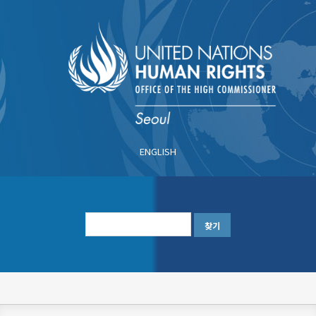
주
요
콘
텐
츠
로
건
너
ENGLISH
뛰
기
한
글