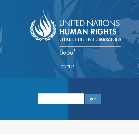
주
요
콘
텐
츠
로
건
너
ENGLISH
뛰
기
한
글