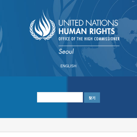
주
요
콘
텐
츠
로
건
너
ENGLISH
뛰
기
한
글