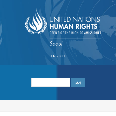
주
요
콘
텐
츠
로
건
너
ENGLISH
뛰
기
한
글