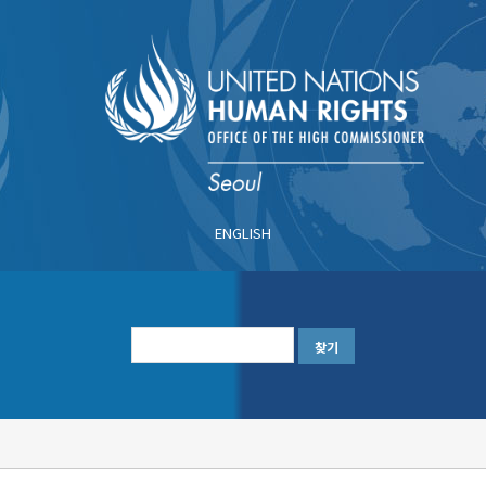
주
요
콘
텐
츠
로
건
너
ENGLISH
뛰
기
한
글