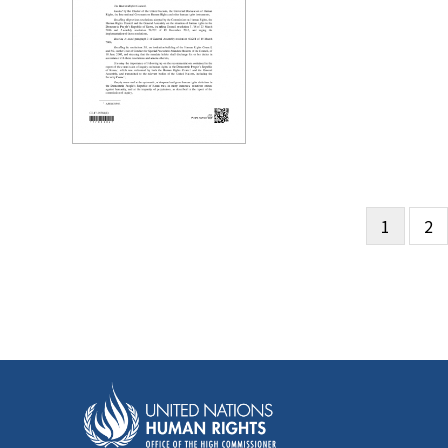
현
1
Pa
2
페
재
이
페
지
이
지
지
정