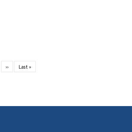
ge
다
››
마
Last »
음
지
페
막
이
페
지
이
지