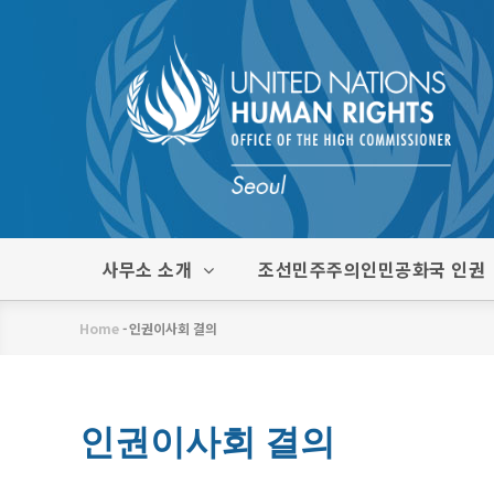
주
요
콘
텐
츠
로
건
너
뛰
한
사무소 소개
조선민주주의인민공화국 인권
기
글
메
Home
-
인권이사회 결의
뉴
이
동
경
인권이사회 결의
로