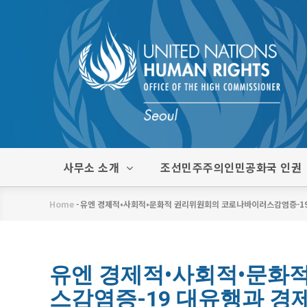
주
요
콘
텐
츠
로
건
너
뛰
한
사무소 소개
조선민주주의인민공화국 인권
기
글
메
Home
-
유엔 경제적•사회적•문화적 권리위원회의 코로나바이러스감염증-19
뉴
이
동
경
유엔 경제적•사회적•문화
스감염증-19 대유행과 경
로