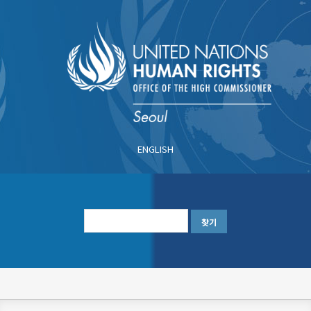
주
요
콘
텐
츠
로
건
너
ENGLISH
뛰
기
한
글