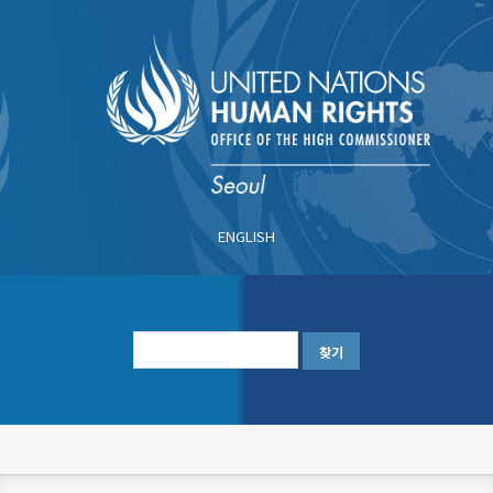
주
요
콘
텐
츠
로
건
너
ENGLISH
뛰
기
한
글