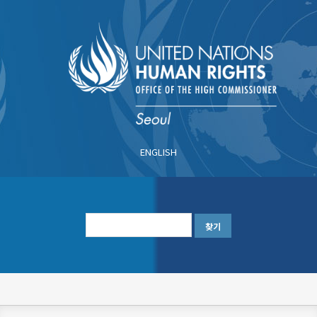
주
요
콘
텐
츠
로
건
너
ENGLISH
뛰
기
한
글