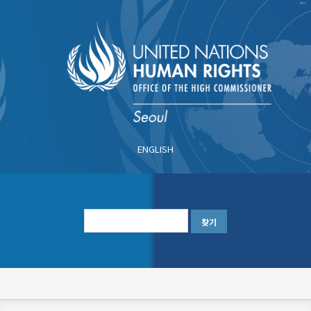
주
요
콘
텐
츠
로
건
너
ENGLISH
뛰
기
한
글