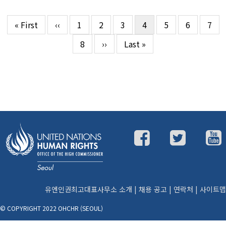
First
« First
이
‹‹
Page
1
Page
2
Page
3
현
4
Page
5
Page
6
Page
7
페
page
전
재
이
Page
8
다
››
마
Last »
페
페
지
음
지
이
이
페
막
지
지
지
이
페
정
지
이
지
유엔인권최고대표사무소 소개
|
채용 공고
|
연락처
|
사이트맵
© COPYRIGHT 2022 OHCHR (SEOUL)