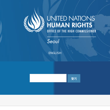
주
요
콘
텐
츠
로
건
너
ENGLISH
뛰
기
한
글