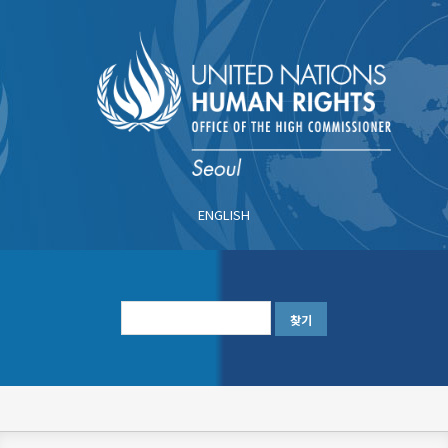
주
요
콘
텐
츠
로
건
너
ENGLISH
뛰
기
한
글