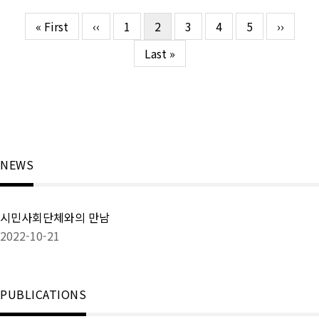
First
« First
이
‹‹
Page
1
현
2
Page
3
Page
4
Page
5
다
››
페
page
전
재
음
이
마
Last »
페
페
페
지
지
이
이
이
막
지
지
지
지
페
정
이
지
NEWS
시민사회단체와의 만남
2022-10-21
PUBLICATIONS