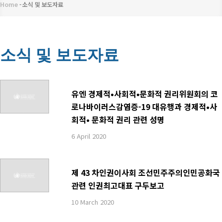
메
Home
-
소식 및 보도자료
이
뉴
동
경
소식 및 보도자료
로
유엔 경제적•사회적•문화적 권리위원회의 코
로나바이러스감염증-19 대유행과 경제적•사
회적• 문화적 권리 관련 성명
6 April 2020
제 43 차인권이사회 조선민주주의인민공화국
관련 인권최고대표 구두보고
10 March 2020