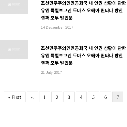
조선민주주의인민공화국 내 인권 상황에 관한
유엔 특별보고관 토마스 오헤아 퀸타나 방한
결과 모두 발언문
14 December 2017
조선민주주의인민공화국 내 인권 상황에 관한
유엔 특별보고관 토마스 오헤아 퀸타나 방한
결과 모두 발언문
21 July 2017
First
« First
이
‹‹
Page
1
Page
2
Page
3
Page
4
Page
5
Page
6
현
7
페
page
전
재
이
페
페
지
이
이
지
지
지