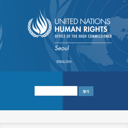
주
요
콘
텐
츠
로
건
너
ENGLISH
뛰
기
한
글